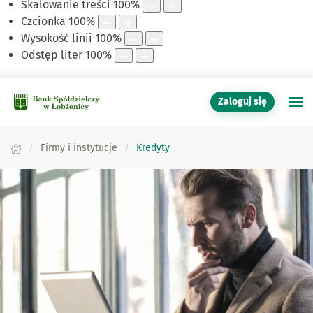
Skalowanie treści
100
%
Czcionka
100
%
Wysokość linii
100
%
Odstęp liter
100
%
Zaloguj się
Firmy i instytucje
Kredyty