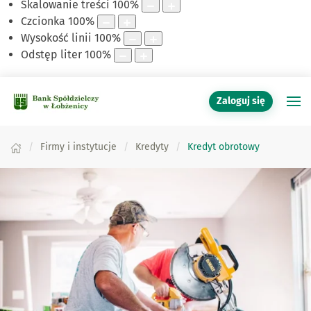
Skalowanie treści
100
%
Czcionka
100
%
Wysokość linii
100
%
Odstęp liter
100
%
Zaloguj się
Firmy i instytucje
Kredyty
Kredyt obrotowy