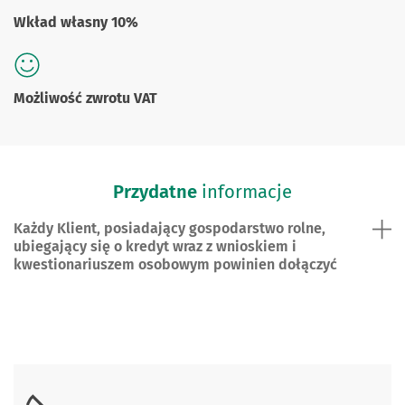
Wkład własny 10%
Możliwość zwrotu VAT
Przydatne
informacje
Każdy Klient, posiadający gospodarstwo rolne,
ubiegający się o kredyt wraz z wnioskiem i
kwestionariuszem osobowym powinien dołączyć
Skontaktuj się z nami.
Skontaktuj się z nami.