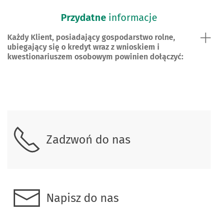
Przydatne
informacje
Każdy Klient, posiadający gospodarstwo rolne,
ubiegający się o kredyt wraz z wnioskiem i
kwestionariuszem osobowym powinien dołączyć:
Skontaktuj się z nami.
Skontaktuj się z nami.
Zadzwoń do nas
Napisz do nas