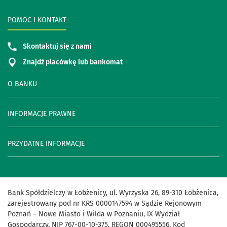
POMOC I KONTAKT
Skontaktuj się z nami
Znajdź placówkę lub bankomat
O BANKU
INFORMACJE PRAWNE
PRZYDATNE INFORMACJE
Bank Spółdzielczy w Łobżenicy, ul. Wyrzyska 26, 89-310 Łobżenica,
zarejestrowany pod nr KRS 0000147594 w Sądzie Rejonowym
Poznań – Nowe Miasto i Wilda w Poznaniu, IX Wydział
Gospodarczy, NIP 767-00-10-375, REGON 000495556, Kod